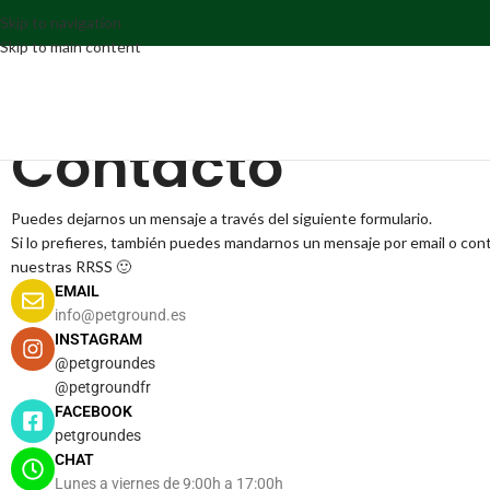
Skip to navigation
Skip to main content
Contacto
Puedes dejarnos un mensaje a través del siguiente formulario.
Si lo prefieres, también puedes mandarnos un mensaje por email o con
nuestras RRSS 🙂
EMAIL
info@petground.es
INSTAGRAM
@petgroundes
@petgroundfr
FACEBOOK
petgroundes
CHAT
Lunes a viernes de 9:00h a 17:00h