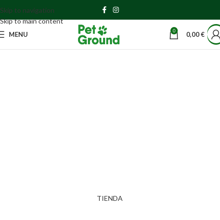
Skip to navigation
Skip to main content
0
MENU
0,00
€
EL RINCÓN
DE
NATURALEZA
EN TU CASA,
CÉSPED
100%
NATURAL
PARA TU
MASCOTA
TIENDA