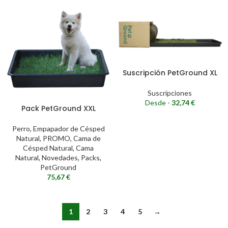
Suscripción PetGround XL
Suscripciones
Desde -
32,74
€
Pack PetGround XXL
Perro
,
Empapador de Césped
Natural
,
PROMO
,
Cama de
Césped Natural
,
Cama
Natural
,
Novedades
,
Packs
,
PetGround
75,67
€
1
2
3
4
5
→