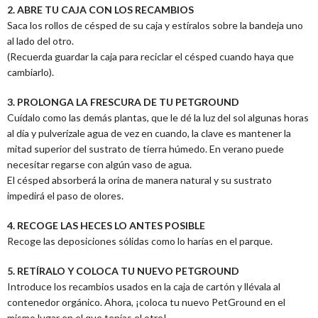
2. ABRE TU CAJA CON LOS RECAMBIOS
Saca los rollos de césped de su caja y estíralos sobre la bandeja uno
al lado del otro.
(Recuerda guardar la caja para reciclar el césped cuando haya que
cambiarlo).
3. PROLONGA LA FRESCURA DE TU PETGROUND
Cuídalo como las demás plantas, que le dé la luz del sol algunas horas
al día y pulverízale agua de vez en cuando, la clave es mantener la
mitad superior del sustrato de tierra húmedo. En verano puede
necesitar regarse con algún vaso de agua.
El césped absorberá la orina de manera natural y su sustrato
impedirá el paso de olores.
4. RECOGE LAS HECES LO ANTES POSIBLE
Recoge las deposiciones sólidas como lo harías en el parque.
5. RETÍRALO Y COLOCA TU NUEVO PETGROUND
Introduce los recambios usados en la caja de cartón y llévala al
contenedor orgánico. Ahora, ¡coloca tu nuevo PetGround en el
mismo lugar en el que tenías el otro!