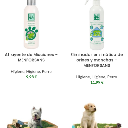
Atrayente de Micciones –
Eliminador enzimático de
MENFORSANS
orines y manchas –
MENFORSANS
Higiene
,
Higiene
,
Perro
9,98
€
Higiene
,
Higiene
,
Perro
11,99
€