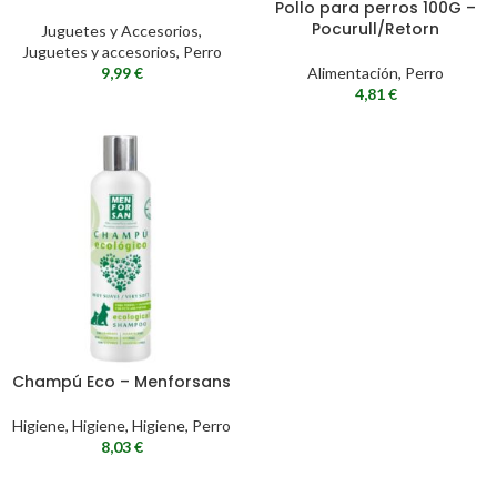
Pollo para perros 100G –
Pocurull/Retorn
Juguetes y Accesorios
,
Juguetes y accesorios
,
Perro
9,99
€
Alimentación
,
Perro
4,81
€
Champú Eco – Menforsans
Higiene
,
Higiene
,
Higiene
,
Perro
8,03
€