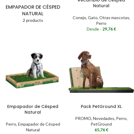
Recambio de Césped
Natural
EMPAPADOR DE CÉSPED
NATURAL
Conejo
,
Gato
,
Otras mascotas
,
2 products
Perro
Desde -
29,76
€
Empapador de Césped
Pack PetGround XL
Natural
PROMO
,
Novedades
,
Perro
,
Perro
,
Empapador de Césped
PetGround
Natural
65,76
€