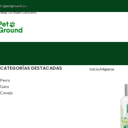
Skip to navigation
nfo@petground.es
Skip to main content
CATEGORÍAS DESTACADAS
Inicio
Higiene
Perro
Gato
Conejo