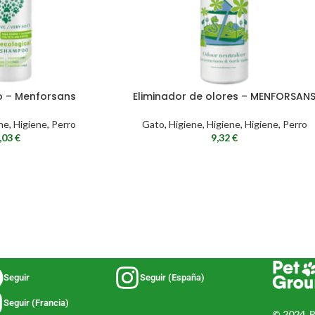
 – Menforsans
Eliminador de olores – MENFORSAN
ne
,
Higiene
,
Perro
Gato
,
Higiene
,
Higiene
,
Higiene
,
Perro
,03
€
9,32
€
Seguir
Seguir (España)
Seguir (Francia)
© 2024, 