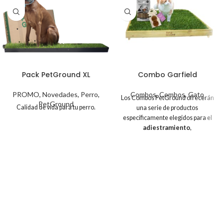
Pack PetGround XL
Combo Garfield
PROMO
,
Novedades
,
Perro
,
Combos
,
Combos
,
Gato
Los Combos PetGround ofrecerán
PetGround
Calidad de vida para tu perro.
una serie de productos
específicamente elegidos para el
adiestramiento
,
entretenimiento
y
relajación
de
nuestros peludos. ¡No te
arrepentirás de tu elección!