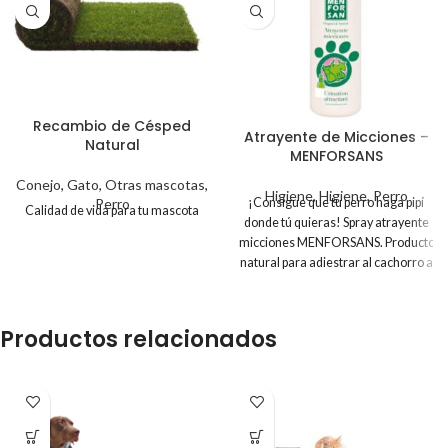
Recambio de Césped
Atrayente de Micciones –
Natural
MENFORSANS
Conejo
,
Gato
,
Otras mascotas
,
Higiene
,
Higiene
,
Perro
Perro
¡Consigue que tu perro haga pipí
Calidad de vida para tu mascota
donde tú quieras! Spray atrayente
micciones MENFORSANS. Producto
natural para adiestrar al cachorro a
hacer sus
Productos relacionados