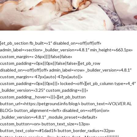
[et_pb_section fb_built=»1″ disabled_on=»off|off|off»
admin_label=»section» _builder_version=»4.8.1″ min_height=»663.1px»
custom_margin=»-26px||||false|false»
custom_padding=»0px||0px||false|false»][et_pb_row
disabled_on=»off|off|off» admin_label=»row» _builder_version=»4.8.1″
custom_margin=»-47px|auto|-47px|auto||»
custom_padding=»0px||0px|||» locked=»off»][et_pb_column type=»4_4″
_builder_version=»3.25″ custom_padding=»|||»
custom_padding__hover=»|||»][et_pb_button
button_url=»https://petground.info/blog/» button_text=»VOLVER AL
BLOG» button_alignment=»left» disabled_on=»off|on|on»
_builder_version=»4.8.1″ _module_preset=»default»
custom_button=»on» button_text_size=»13px»
button_text_color=»#1dad1f» button_border_radius=»32px»