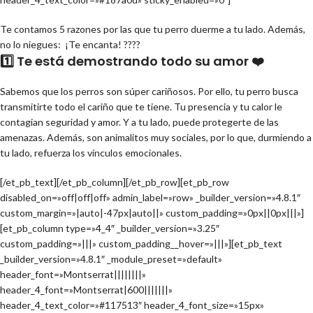
Te contamos 5 razones por las que tu perro duerme a tu lado. Además,
no lo niegues: ¡Te encanta! ????
1️⃣ Te está demostrando todo su amor ❤️
Sabemos que los perros son súper cariñosos. Por ello, tu perro busca
transmitirte todo el cariño que te tiene. Tu presencia y tu calor le
contagian seguridad y amor. Y a tu lado, puede protegerte de las
amenazas. Además, son animalitos muy sociales, por lo que, durmiendo a
tu lado, refuerza los vínculos emocionales.
[/et_pb_text][/et_pb_column][/et_pb_row][et_pb_row
disabled_on=»off|off|off» admin_label=»row» _builder_version=»4.8.1″
custom_margin=»|auto|-47px|auto||» custom_padding=»0px||0px|||»]
[et_pb_column type=»4_4″ _builder_version=»3.25″
custom_padding=»|||» custom_padding__hover=»|||»][et_pb_text
_builder_version=»4.8.1″ _module_preset=»default»
header_font=»Montserrat||||||||»
header_4_font=»Montserrat|600|||||||»
header_4_text_color=»#117513″ header_4_font_size=»15px»