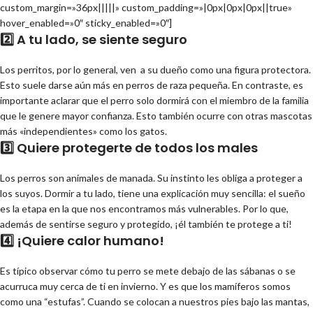
custom_margin=»36px|||||» custom_padding=»|0px|0px|0px||true»
hover_enabled=»0″ sticky_enabled=»0″]
2️⃣ A tu lado, se siente seguro
Los perritos, por lo general, ven a su dueño como una figura protectora.
Esto suele darse aún más en perros de raza pequeña. En contraste, es
importante aclarar que el perro solo dormirá con el miembro de la familia
que le genere mayor confianza. Esto también ocurre con otras mascotas
más «independientes» como los gatos.
3️⃣ Quiere protegerte de todos los males
Los perros son animales de manada. Su instinto les obliga a proteger a
los suyos. Dormir a tu lado, tiene una explicación muy sencilla: el sueño
es la etapa en la que nos encontramos más vulnerables. Por lo que,
además de sentirse seguro y protegido, ¡él también te protege a ti!
4️⃣ ¡Quiere calor humano!
Es típico observar cómo tu perro se mete debajo de las sábanas o se
acurruca muy cerca de ti en invierno. Y es que los mamíferos somos
como una “estufas”. Cuando se colocan a nuestros pies bajo las mantas,