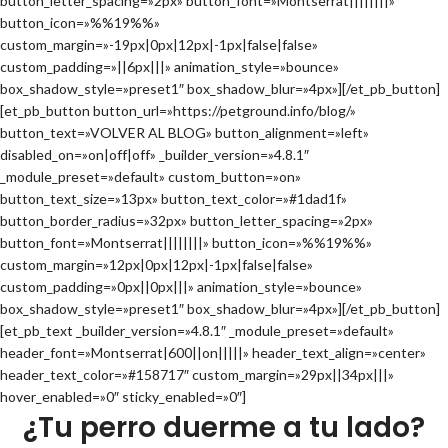
button_letter_spacing=»2px» button_font=»Montserrat||||||||»
button_icon=»%%19%%»
custom_margin=»-19px|0px|12px|-1px|false|false»
custom_padding=»||6px|||» animation_style=»bounce»
box_shadow_style=»preset1″ box_shadow_blur=»4px»][/et_pb_button]
[et_pb_button button_url=»https://petground.info/blog/»
button_text=»VOLVER AL BLOG» button_alignment=»left»
disabled_on=»on|off|off» _builder_version=»4.8.1″
_module_preset=»default» custom_button=»on»
button_text_size=»13px» button_text_color=»#1dad1f»
button_border_radius=»32px» button_letter_spacing=»2px»
button_font=»Montserrat||||||||» button_icon=»%%19%%»
custom_margin=»12px|0px|12px|-1px|false|false»
custom_padding=»0px||0px|||» animation_style=»bounce»
box_shadow_style=»preset1″ box_shadow_blur=»4px»][/et_pb_button]
[et_pb_text _builder_version=»4.8.1″ _module_preset=»default»
header_font=»Montserrat|600||on|||||» header_text_align=»center»
header_text_color=»#158717″ custom_margin=»29px||34px|||»
hover_enabled=»0″ sticky_enabled=»0″]
¿Tu perro duerme a tu lado?