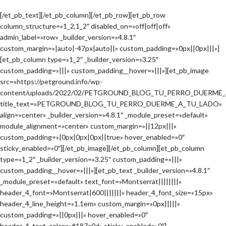
[/et_pb_text][/et_pb_column][/et_pb_row][et_pb_row
column_structure=»1_2,1_2″ disabled_on=»off|off|off»
admin_label=»row» _builder_version=»4.8.1″
custom_margin=»|auto|-47px|auto||» custom_padding=»0px||0px|||»]
[et_pb_column type=»1_2″ _builder_version=»3.25″
custom_padding=»|||» custom_padding__hover=»|||»][et_pb_image
src=»https://petground.info/wp-
content/uploads/2022/02/PETGROUND_BLOG_TU_PERRO_DUERME_
title_text=»PETGROUND_BLOG_TU_PERRO_DUERME_A_TU_LADO»
align=»center» _builder_version=»4.8.1″ _module_preset=»default»
module_alignment=»center» custom_margin=»||12px|||»
custom_padding=»|0px|0px|0px||true» hover_enabled=»0″
sticky_enabled=»0″][/et_pb_image][/et_pb_column][et_pb_column
type=»1_2″ _builder_version=»3.25″ custom_padding=»|||»
custom_padding__hover=»|||»][et_pb_text _builder_version=»4.8.1″
_module_preset=»default» text_font=»Montserrat||||||||»
header_4_font=»Montserrat|600|||||||» header_4_font_size=»15px»
header_4_line_height=»1.1em» custom_margin=»0px|||||»
custom_padding=»||0px|||» hover_enabled=»0″
header_4_text_color=»#187a0d» sticky_enabled=»0″]