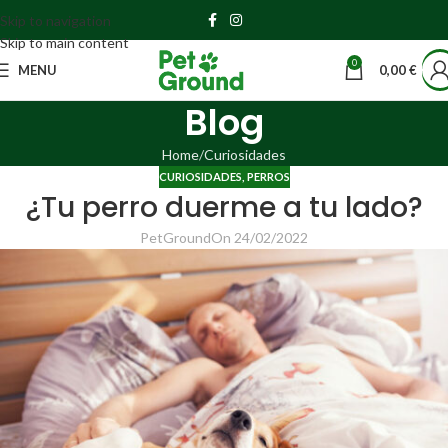
Skip to navigation
Skip to main content
0
MENU
0,00
€
Blog
Home
Curiosidades
CURIOSIDADES
,
PERROS
¿Tu perro duerme a tu lado?
PetGround
On 24/02/2022